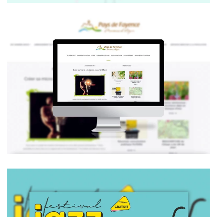
Cc-paysdefayence.fr